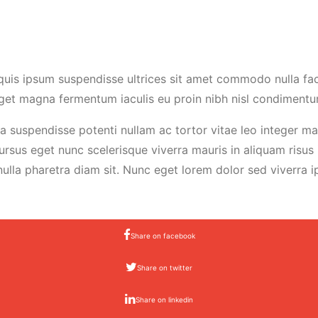
quis ipsum suspendisse ultrices sit amet commodo nulla faci
to eget magna fermentum iaculis eu proin nibh nisl condimen
rra suspendisse potenti nullam ac tortor vitae leo integer 
rsus eget nunc scelerisque viverra mauris in aliquam risus 
nulla pharetra diam sit. Nunc eget lorem dolor sed viverra i
Share on facebook
Share on twitter
Share on linkedin