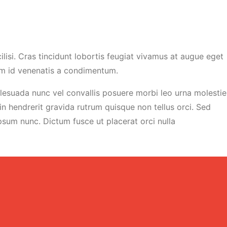
lisi. Cras tincidunt lobortis feugiat vivamus at augue eget
tum id venenatis a condimentum.
malesuada nunc vel convallis posuere morbi leo urna molestie
in hendrerit gravida rutrum quisque non tellus orci. Sed
psum nunc. Dictum fusce ut placerat orci nulla