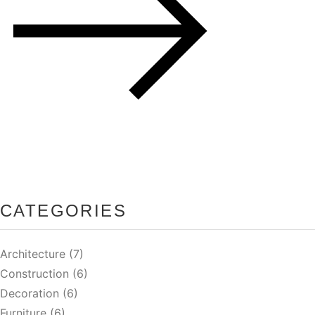
CATEGORIES
Architecture
(7)
Construction
(6)
Decoration
(6)
Furniture
(6)