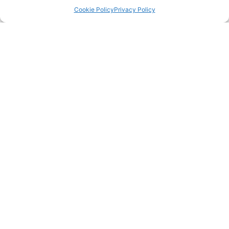
Cookie Policy
Privacy Policy
COLLEC
TION
024
Découvr