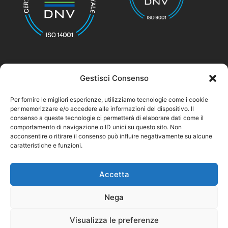
Gestisci Consenso
© nicolettihome.com – P.IVA IT01171030776
Per fornire le migliori esperienze, utilizziamo tecnologie come i cookie
per memorizzare e/o accedere alle informazioni del dispositivo. Il
Privacy Policy
consenso a queste tecnologie ci permetterà di elaborare dati come il
comportamento di navigazione o ID unici su questo sito. Non
Cookie Policy
acconsentire o ritirare il consenso può influire negativamente su alcune
caratteristiche e funzioni.
Agent Area
Accetta
Nega
Visualizza le preferenze