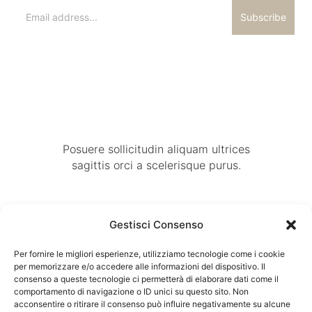
Subscribe
Posuere sollicitudin aliquam ultrices
sagittis orci a scelerisque purus.
Living
Kitchen
Bed
Office
Gestisci Consenso
Room
Room
Room
Ceiling
Per fornire le migliori esperienze, utilizziamo tecnologie come i cookie
Sofas
Headboards
Desks
Lights
per memorizzare e/o accedere alle informazioni del dispositivo. Il
consenso a queste tecnologie ci permetterà di elaborare dati come il
Chairs
Nightstands
Bookshelves
Benches
comportamento di navigazione o ID unici su questo sito. Non
Coffee
Beds
Fireplaces
acconsentire o ritirare il consenso può influire negativamente su alcune
Stools