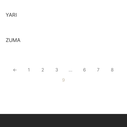
YARI
ZUMA
←
1
2
3
…
6
7
8
9