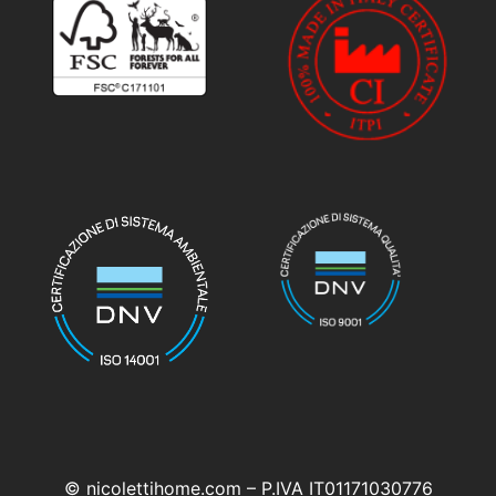
© nicolettihome.com – P.IVA IT01171030776