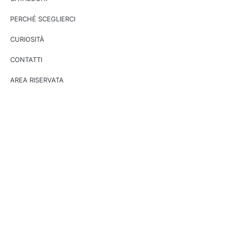
PERCHÉ SCEGLIERCI
CURIOSITÀ
CONTATTI
AREA RISERVATA
QUI SOMMES-NOUS
CONFIGURATEUR 3D
MODELES ET COLLECTIONS
COLLABORATIONS
CATALOGUES