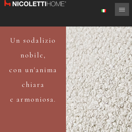
Un sodalizio
nobile,
con un'anima
chiara
e armoniosa.