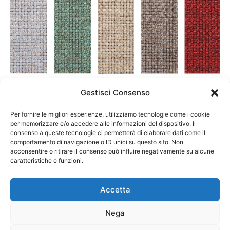
Gestisci Consenso
I divani Nicoletti Home selezionati vestono due modelli in
Per fornire le migliori esperienze, utilizziamo tecnologie come i cookie
tessuto 100% Trevira®:
per memorizzare e/o accedere alle informazioni del dispositivo. Il
Bel Air, lavorato su telai jacquard con fantasia daimier
consenso a queste tecnologie ci permetterà di elaborare dati come il
comportamento di navigazione o ID unici su questo sito. Non
tricolore,
acconsentire o ritirare il consenso può influire negativamente su alcune
caratteristiche e funzioni.
e D’Este, nelle sue scelte cromatiche a tinta unita.
Entrambi appartengono alla collezione Passepartout.
Accetta
Nega