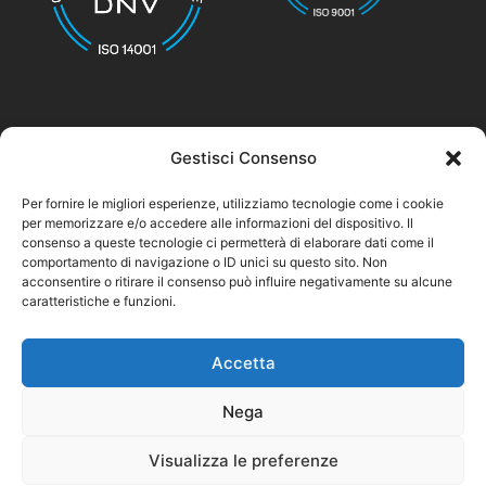
Gestisci Consenso
© nicolettihome.com – P.IVA IT01171030776
Per fornire le migliori esperienze, utilizziamo tecnologie come i cookie
per memorizzare e/o accedere alle informazioni del dispositivo. Il
Privacy Policy
consenso a queste tecnologie ci permetterà di elaborare dati come il
comportamento di navigazione o ID unici su questo sito. Non
Cookie Policy
acconsentire o ritirare il consenso può influire negativamente su alcune
caratteristiche e funzioni.
Agent Area
Accetta
Nega
Visualizza le preferenze