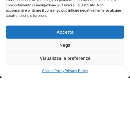
comportamento di navigazione o ID unici su questo sito. Non
acconsentire o ritirare il consenso può influire negativamente su alcune
caratteristiche e funzioni.
Accetta
Nega
Visualizza le preferenze
Cookie Policy
Privacy Policy
© nicolettihome.com – P.IVA IT01171030776
Privacy Policy
Cookie Policy
Agent Area