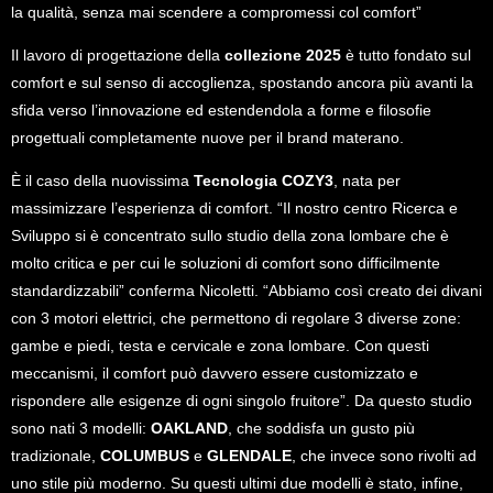
la qualità, senza mai scendere a compromessi col comfort”
Il lavoro di progettazione della
collezione 2025
è tutto fondato sul
comfort e sul senso di accoglienza,
spostando ancora più avanti la
sfida verso l’innovazione ed estendendola a forme e filosofie
progettuali completamente nuove per il brand materano
.
È il caso della nuovissima
Tecnologia COZY3
, nata per
massimizzare l’esperienza di comfort. “Il nostro centro Ricerca e
Sviluppo si è concentrato sullo studio della zona lombare che è
molto critica e per cui le soluzioni di comfort sono difficilmente
standardizzabili” conferma Nicoletti. “Abbiamo così creato dei divani
con 3 motori elettrici, che permettono di regolare 3 diverse zone:
gambe e piedi, testa e cervicale e zona lombare. Con questi
meccanismi, il comfort può davvero essere customizzato e
rispondere alle esigenze di ogni singolo fruitore”. Da questo studio
sono nati 3 modelli:
OAKLAND
, che soddisfa un gusto più
tradizionale,
COLUMBUS
e
GLENDALE
, che invece sono rivolti ad
uno stile più moderno. Su questi ultimi due modelli è stato, infine,