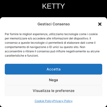
KETTY
SCARICA LA SCHEDA TECNICA
Gestisci Consenso
Per fornire le migliori esperienze, utilizziamo tecnologie come i cookie
DOWNLOAD THE DATA SHEET
per memorizzare e/o accedere alle informazioni del dispositivo. Il
consenso a queste tecnologie ci permetterà di elaborare dati come il
comportamento di navigazione o ID unici su questo sito. Non
TÉLÉCHARGER LA FICHE TECHNIQUE
acconsentire o ritirare il consenso può influire negativamente su alcune
caratteristiche e funzioni.
LADEN SIE DAS DATENBLATT HERUNTER
Accetta
DOWNLOAD THE DATA SHEET
Nega
Visualizza le preferenze
Cookie Policy
Privacy Policy