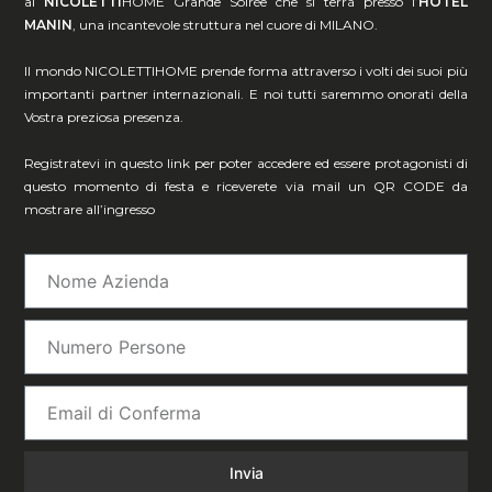
al
NICOLETTI
HOME Grande Soirée che si terrà presso l’
HOTEL
MANIN
, una incantevole struttura nel cuore di MILANO.
Il mondo NICOLETTIHOME prende forma attraverso i volti dei suoi più
importanti partner internazionali. E noi tutti saremmo onorati della
Vostra preziosa presenza.
Registratevi in questo link per poter accedere ed essere protagonisti di
questo momento di festa e riceverete via mail un QR CODE da
mostrare all’ingresso
Invia